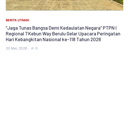
BERITA UTAMA
“Jaga Tunas Bangsa Demi Kedaulatan Negara” PTPN I
Regional 7 Kebun Way Berulu Gelar Upacara Peringatan
adi
Hari Kebangkitan Nasional ke-118 Tahun 2026
20 Mei, 2026
0
UN
Dr
Ke