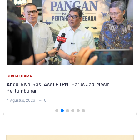
BER
Ke
BERITA UTAMA
Ko
Di
Abdul Rivai Ras: Aset PTPN I Harus Jadi Mesin
Pertumbuhan
4 A
4 Agustus, 2026
0