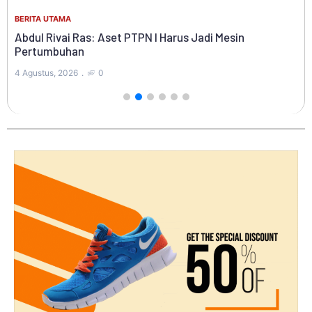
Ke
BERITA UTAMA
Ko
Di
Abdul Rivai Ras: Aset PTPN I Harus Jadi Mesin
Pertumbuhan
4 A
4 Agustus, 2026
0