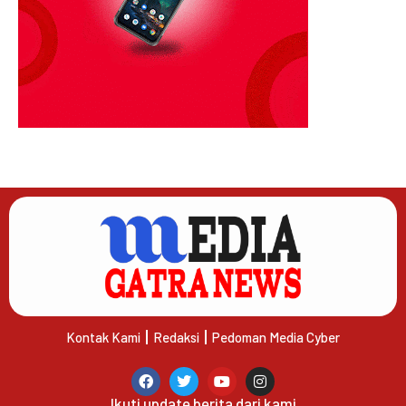
Kontak Kami
Redaksi
Pedoman Media Cyber
Ikuti update berita dari kami