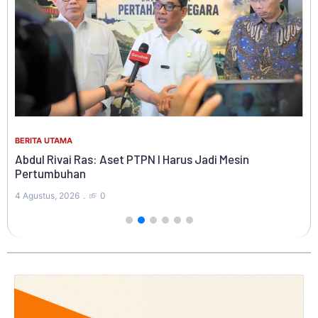
BER
Ke
BERITA UTAMA
Ko
Di
Abdul Rivai Ras: Aset PTPN I Harus Jadi Mesin
Pertumbuhan
4 A
4 Agustus, 2026
0