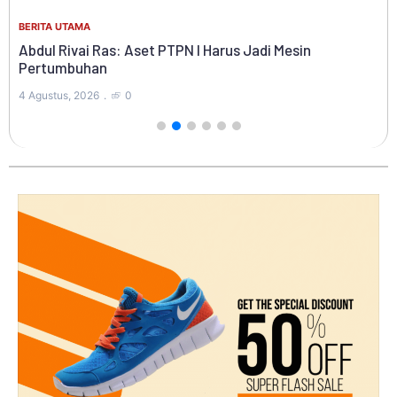
Ke
BERITA UTAMA
Ko
Di
Abdul Rivai Ras: Aset PTPN I Harus Jadi Mesin
Pertumbuhan
4 A
4 Agustus, 2026
0