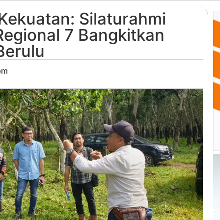
ekuatan: Silaturahmi
Regional 7 Bangkitkan
erulu
pm