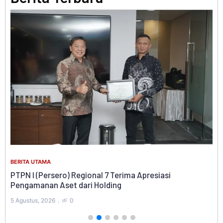
BER
BERITA UTAMA
Ab
PTPN I (Persero) Regional 7 Terima Apresiasi
g
Pe
Pengamanan Aset dari Holding
4 A
5 Agustus, 2026
0