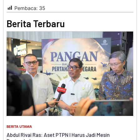
Pembaca:
35
Berita Terbaru
BERITA UTAMA
Ketum IPLI Dampingi Guru Honorer Dipecat, Des
Kota Metro Buka Dialog: “Keadilan bagi Pendidi
Ditegakkan”
esin