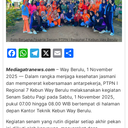
Foto Bersama Peserta Senam PTPN I Regional 7 Kebun Way Berulu
Facebook
WhatsApp
Telegram
X
Email
Share
Mediagatranews.com
– Way Berulu, 1 November
2025 — Dalam rangka menjaga kesehatan jasmani
dan mempererat kebersamaan antarpekerja, PTPN I
Regional 7 Kebun Way Berulu melaksanakan kegiatan
Senam Sabtu Pagi pada Sabtu, 1 November 2025,
pukul 07.00 hingga 08.00 WIB bertempat di halaman
depan Kantor Teknik Kebun Way Berulu.
Kegiatan senam yang rutin digelar setiap akhir pekan