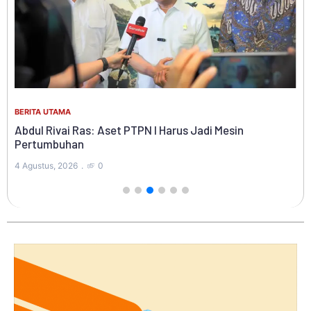
BER
Ke
BERITA UTAMA
Ko
Di
Abdul Rivai Ras: Aset PTPN I Harus Jadi Mesin
Pertumbuhan
4 A
4 Agustus, 2026
0