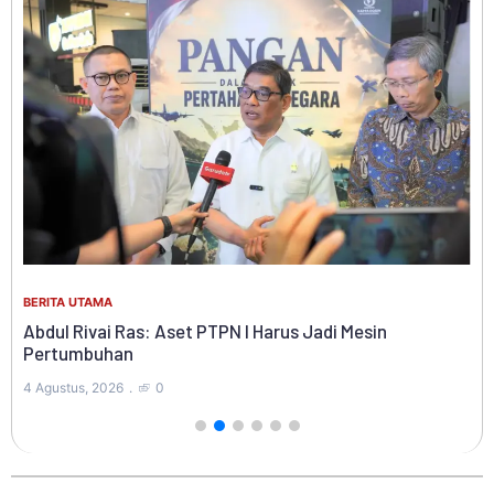
BER
Ke
BERITA UTAMA
Ko
Di
Abdul Rivai Ras: Aset PTPN I Harus Jadi Mesin
Pertumbuhan
4 A
4 Agustus, 2026
0