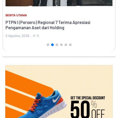
BER
BERITA UTAMA
Ab
PTPN I (Persero) Regional 7 Terima Apresiasi
g
Pe
Pengamanan Aset dari Holding
4 A
5 Agustus, 2026
0