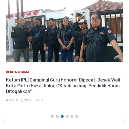
BERITA UTAMA
Ketum IPLI Dampingi Guru Honorer Dipecat, Desak Wali
BER
Kota Metro Buka Dialog: “Keadilan bagi Pendidik Harus
Ditegakkan”
Ab
Pe
4 Agustus, 2026
0
2 A