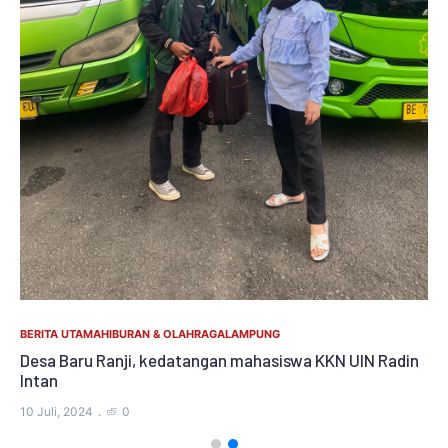
BA
Du
La
21 
BERITA UTAMA
HIBURAN & OLAHRAGA
LAMPUNG
Desa Baru Ranji, kedatangan mahasiswa KKN UIN Radin
Intan
10 Juli, 2024
0