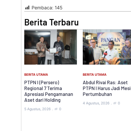
Pembaca:
145
Berita Terbaru
BERITA UTAMA
BERITA UTAMA
Ketum IPLI Dampingi
Abdul Rivai Ras: Aset
)
Guru Honorer Dipecat,
PTPN I Harus Jadi Mesin
ma
Desak Wali Kota Metro
Pertumbuhan
gamanan
Buka Dialog: “Keadilan
ng
bagi Pendidik Harus
4 Agustus, 2026
0
Ditegakkan”
0
4 Agustus, 2026
0