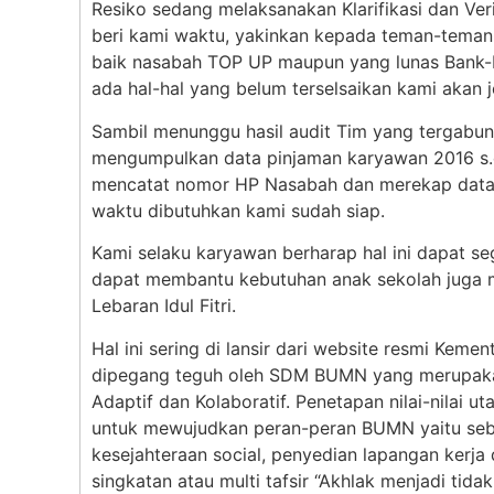
Resiko sedang melaksanakan Klarifikasi dan Verif
beri kami waktu, yakinkan kepada teman-teman
baik nasabah TOP UP maupun yang lunas Bank-B
ada hal-hal yang belum terselsaikan kami akan 
Sambil menunggu hasil audit Tim yang tergabu
mengumpulkan data pinjaman karyawan 2016 s.d
mencatat nomor HP Nasabah dan merekap data na
waktu dibutuhkan kami sudah siap.
Kami selaku karyawan berharap hal ini dapat seg
dapat membantu kebutuhan anak sekolah juga m
Lebaran Idul Fitri.
Hal ini sering di lansir dari website resmi Kem
dipegang teguh oleh SDM BUMN yang merupakan
Adaptif dan Kolaboratif. Penetapan nilai-nilai 
untuk mewujudkan peran-peran BUMN yaitu seb
kesejahteraan social, penyedian lapangan kerj
singkatan atau multi tafsir “Akhlak menjadi tidak