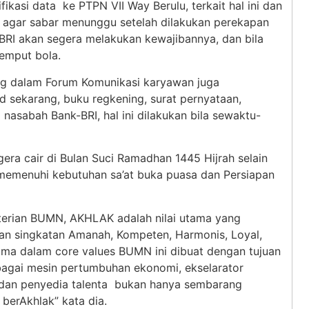
ikasi data ke PTPN VII Way Berulu, terkait hal ini dan
 agar sabar menunggu setelah dilakukan perekapan
RI akan segera melakukan kewajibannya, dan bila
jemput bola.
ng dalam Forum Komunikasi karyawan juga
 sekarang, buku regkening, surat pernyataan,
sabah Bank-BRI, hal ini dilakukan bila sewaktu-
era cair di Bulan Suci Ramadhan 1445 Hijrah selain
emenuhi kebutuhan sa’at buka puasa dan Persiapan
enterian BUMN, AKHLAK adalah nilai utama yang
 singkatan Amanah, Kompeten, Harmonis, Loyal,
utama dalam core values BUMN ini dibuat dengan tujuan
agai mesin pertumbuhan ekonomi, ekselarator
a dan penyedia talenta bukan hanya sembarang
 berAkhlak” kata dia.