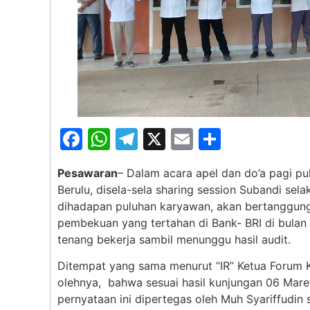
Facebook
WhatsApp
Telegram
X
Email
Share
Pesawaran
– Dalam acara apel dan do’a pagi pu
Berulu, disela-sela sharing session Subandi se
dihadapan puluhan karyawan, akan bertanggun
pembekuan yang tertahan di Bank- BRI di bulan
tenang bekerja sambil menunggu hasil audit.
Ditempat yang sama menurut “IR” Ketua Forum K
olehnya, bahwa sesuai hasil kunjungan 06 Mare
pernyataan ini dipertegas oleh Muh Syariffudi