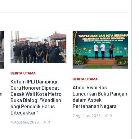
BERITA UTAMA
BERITA UTAMA
IPLI Ajukan Audiensi ke
BE
Abdul Rivai Ras
Wali Kota Metro, Bawa
I
Luncurkan Buku Pangan
Tujuh Tuntutan; BLCW
I 
dalam Aspek
Ingatkan Penegakan
G
Pertahanan Negara
Hukum Harus
Berkeadilan, Humanis,
28
2 Agustus, 2026
0
dan Menghormati Jasa
Guru
30 Juli, 2026
0