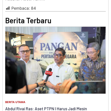
Pembaca:
84
Berita Terbaru
BER
Ke
BERITA UTAMA
Ko
Di
Abdul Rivai Ras: Aset PTPN I Harus Jadi Mesin